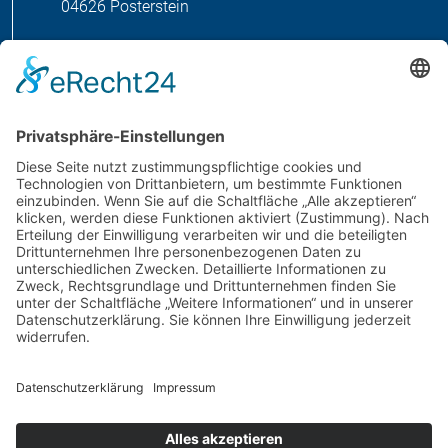
04626 Posterstein
MENÜ
Home
Über uns
Leistungen
Produkte
Referenzen
Karriere
Downloads
Kontakt
Impressum
Datenschutz