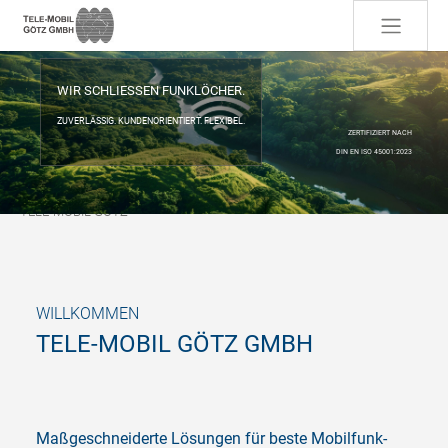
Skip to main content
WIR SCHLIESSEN FUNKLÖCHER.
ZUVERLÄSSIG. KUNDENORIENTIERT. FLEXIBEL.
ZERTIFIZIERT NACH
DIN EN ISO 45001:2023
You are here:
TELE-MOBIL GÖTZ
WILLKOMMEN
TELE-MOBIL GÖTZ GMBH
Maßgeschneiderte Lösungen für beste Mobilfunk-