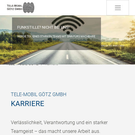
Skip to main content
FUNKSTILLE? NICHT BEI UNS!
WERDE TEIL EINES STARKEN TEAMS MIT SINN FÜRS MACHBARE.
ZERTIFIZIERT NACH
DIN EN ISO 45001:2023
You are here:
TELE-MOBIL GÖTZ
Karriere
TELE-MOBIL GÖTZ GMBH
KARRIERE
Verlässlichkeit, Verantwortung und ein starker
Teamgeist – das macht unsere Arbeit aus.