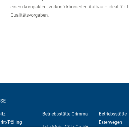
einem kompakten, vorkonfektionierten Aufbau – ideal für 
Qualitätsvorgaben.
SE
itz
Betriebsstätte Grimma
Betriebsstätte
kt/Pölling
Esterwegen
Tele-Mobil Götz GmbH