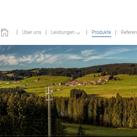
(current)
Über uns
Leistungen
Produkte
Refere
Submenu for "Leistungen"